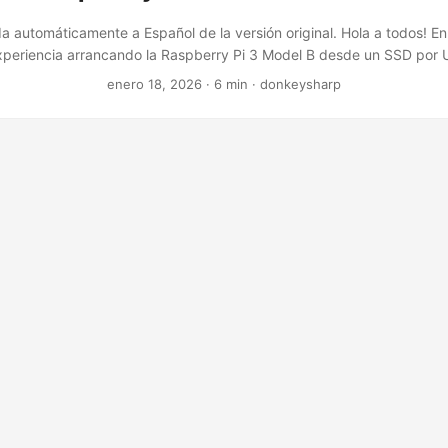
da automáticamente a Español de la versión original. Hola a todos! En
xperiencia arrancando la Raspberry Pi 3 Model B desde un SSD por
hice hace casi un año, quería compartirlo… ¡perdón por el retraso de
enero 18, 2026
· 6 min · donkeysharp
 haya algo que se me haya pasado en mi solución, así que cualqui
apreciado! ...