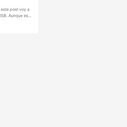
 este post voy a
 USB. Aunque es
 1 año xD!
er feedback es