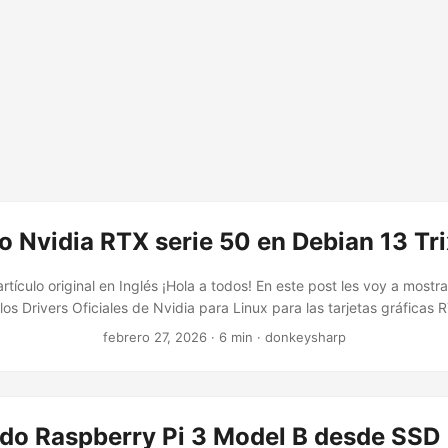
o Nvidia RTX serie 50 en Debian 13 Tri
rtículo original en Inglés ¡Hola a todos! En este post les voy a mostr
 los Drivers Oficiales de Nvidia para Linux para las tarjetas gráficas 
(Trixie). Algunos problemas que encontré y otros escenarios a cons
febrero 27, 2026
· 6 min · donkeysharp
 del sistema operativo. Algo que me encanta de usar GNU/Linux es q
ver un problema. Y a veces dependerá del hardware que estés usand
entorno de escritorio, etc, etc. ...
do Raspberry Pi 3 Model B desde SSD