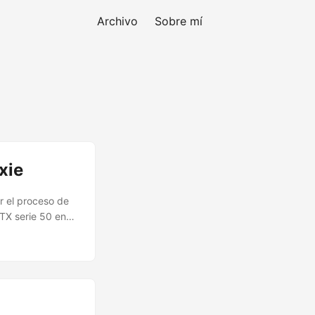
Archivo
Sobre mí
xie
ar el proceso de
RTX serie 50 en
iderar como
ue hay múltiples
o, arquitectura,