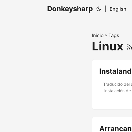
Donkeysharp
|
English
Inicio
»
Tags
Linux
Instaland
Traducido del a
instalación de
Debian 13 
actualizaciones
formas de resol
Arrancan